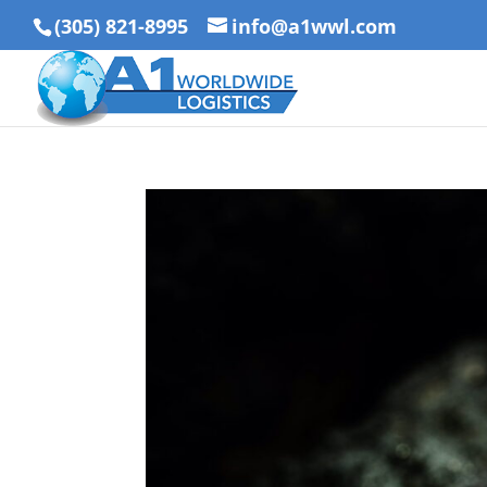
(305) 821-8995
info@a1wwl.com