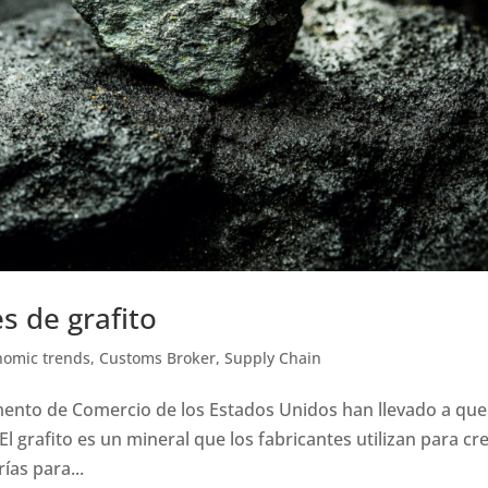
s de grafito
nomic trends
,
Customs Broker
,
Supply Chain
mento de Comercio de los Estados Unidos han llevado a que
El grafito es un mineral que los fabricantes utilizan para cr
ías para...