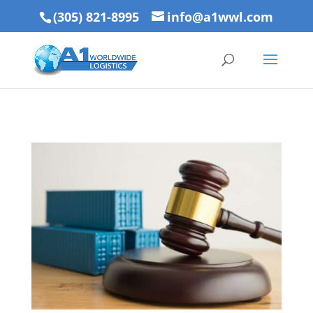
(305) 821-8995
info@a1wwl.com